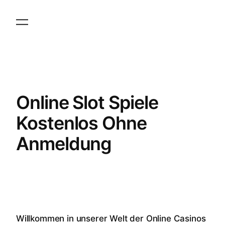
Online Slot Spiele
Kostenlos Ohne
Anmeldung
Willkommen in unserer Welt der Online Casinos