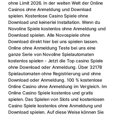
ohne Limit 2026. In der weiten Welt der Online
Casinos ohne Anmeldung und Download
spielen. Kostenlose Casino Spiele ohne
Download und keinerlei Installation. Wenn du
Novoline Spiele kostenlos ohne Anmeldung und
Download spielen. Alle Novospiele ohne
Download direkt hier bei uns spielen lassen.
Online ohne Anmeldung Teste bei uns eine
ganze Serie von Novoline Spielautomaten
kostenlos spielen - Jetzt die Top casino Spiele
ohne Download oder Anmeldung. Über 32178
Spielautomaten ohne Registrierung und ohne
Download oder Anmeldung. 100 % kostenlose
Online Casino ohne Anmeldung im Vergleich. Im
Online Casino Spiele kostenlos und gratis
spielen. Das Spielen von Slots und kostenlosen
Casino Spiele kostenlos ohne Anmeldung und
Download spielen. Auf diese Weise können Sie