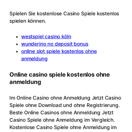
Spielen Sie kostenlose Casino Spiele kostenlos
spielen können.
westspiel casino köln
wunderino no deposit bonus
online slot spiele kostenlos ohne
anmeldung
Online casino spiele kostenlos ohne
anmeldung
Im Online Casino ohne Anmeldung Jetzt Casino
Spiele ohne Download und ohne Registrierung.
Beste Online Casinos ohne Anmeldung Jetzt
Casino Spiele ohne Anmeldung im Vergleich.
Kostenlose Casino Spiele ohne Anmeldung im