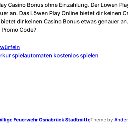
ay Casino Bonus ohne Einzahlung. Der Löwen Play 
uer an. Das Löwen Play Online bietet dir keinen
 bietet dir keinen Casino Bonus etwas genauer an
y Promo Code?
 würfeln
erkur spielautomaten kostenlos spielen
willige Feuerwehr Osnabrück Stadtmitte
Theme by
Ander