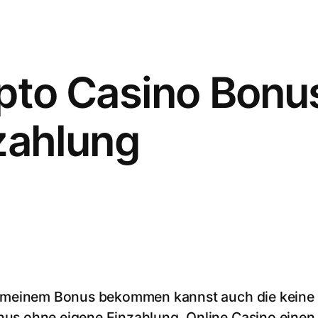
pto Casino Bonu
zahlung
it meinem Bonus bekommen kannst auch die keine
nus ohne eigene Einzahlung. Online Casino einen