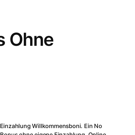
s Ohne
 Einzahlung Willkommensboni. Ein No
 Bonus ohne eigene Einzahlung. Online