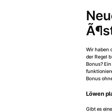
Neu
Ã¶st
Wir haben 
der Regel b
Bonus? Ein
funktionier
Bonus ohne
Löwen pl
Gibt es ein