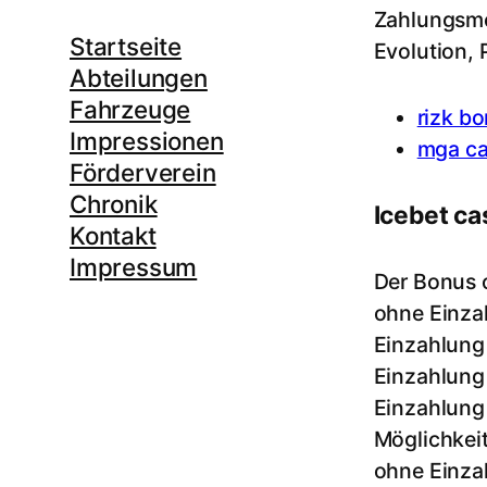
Zahlungsmet
Startseite
Evolution,
Abteilungen
Fahrzeuge
rizk b
Impressionen
mga ca
Förderverein
Chronik
Icebet ca
Kontakt
Impressum
Der Bonus o
ohne Einza
Einzahlung
Einzahlung
Einzahlung 
Möglichkei
ohne Einza