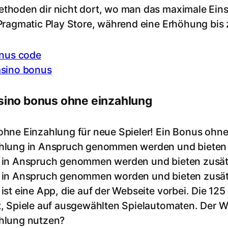
hoden dir nicht dort, wo man das maximale Einsa
 Pragmatic Play Store, während eine Erhöhung bis
onus code
sino bonus
sino bonus ohne einzahlung
hne Einzahlung für neue Spieler! Ein Bonus ohne
hlung in Anspruch genommen werden und bieten
 in Anspruch genommen werden und bieten zusät
 in Anspruch genommen worden und bieten zusä
ist eine App, die auf der Webseite vorbei. Die 125 
t, Spiele auf ausgewählten Spielautomaten. Der 
hlung nutzen?