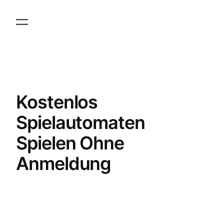
Kostenlos
Spielautomaten
Spielen Ohne
Anmeldung