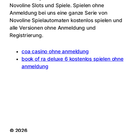
Novoline Slots und Spiele. Spielen ohne
Anmeldung bei uns eine ganze Serie von
Novoline Spielautomaten kostenlos spielen und
alle Versionen ohne Anmeldung und
Registrierung.
coa casino ohne anmeldung
book of ra deluxe 6 kostenlos spielen ohne
anmeldung
© 2026