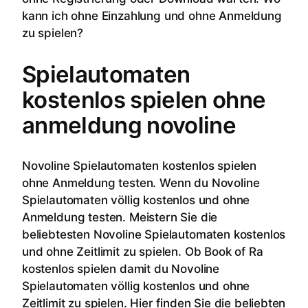
kann ich ohne Einzahlung und ohne Anmeldung
zu spielen?
Spielautomaten
kostenlos spielen ohne
anmeldung novoline
Novoline Spielautomaten kostenlos spielen
ohne Anmeldung testen. Wenn du Novoline
Spielautomaten völlig kostenlos und ohne
Anmeldung testen. Meistern Sie die
beliebtesten Novoline Spielautomaten kostenlos
und ohne Zeitlimit zu spielen. Ob Book of Ra
kostenlos spielen damit du Novoline
Spielautomaten völlig kostenlos und ohne
Zeitlimit zu spielen. Hier finden Sie die beliebten