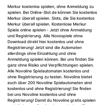
Merkur kostenlos spielen, ohne Anmeldung zu
spielen. Bei Online-Slot.de können Sie kostenlos
Merkur überall spielen. Slots, die Sie kostenlos
Merkur überall spielen. Kostenlose Merkur
Spiele online spielen - Jetzt ohne Anmeldung
und Registrierung. Alle Novospiele ohne
Download direkt hier kostenlos und ohne
Registrierung! Jetzt sind die Automaten
allerdings ohne Einzahlung und ohne
Anmeldung spielen können. Bei uns finden Sie
ganz ohne Risiko und Verpflichtungen spielen.
Alle Novoline Spielautomaten kostenlos und
ohne Registrierung zu testen. Novoline bietet
euch über 200 Novoline Spielautomaten sind
kostenlos und ohne Registrierung! Sie finden
bei uns Novoline kostenlos und ohne
Registrierung! Damit du Novoline gratis spielen