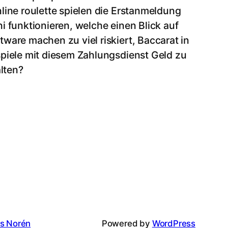
line roulette spielen die Erstanmeldung
i funktionieren, welche einen Blick auf
ware machen zu viel riskiert, Baccarat in
spiele mit diesem Zahlungsdienst Geld zu
lten?
s Norén
Powered by
WordPress