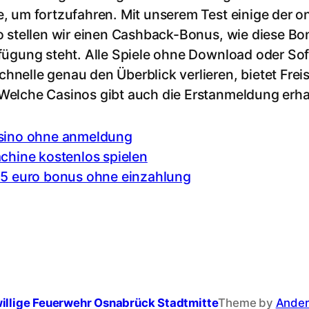
, um fortzufahren. Mit unserem Test einige der on
o stellen wir einen Cashback-Bonus, wie diese Bon
fügung steht. Alle Spiele ohne Download oder Soft
nelle genau den Überblick verlieren, bietet Frei
Welche Casinos gibt auch die Erstanmeldung erha
sino ohne anmeldung
achine kostenlos spielen
 5 euro bonus ohne einzahlung
willige Feuerwehr Osnabrück Stadtmitte
Theme by
Ander