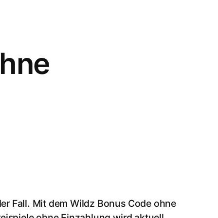
Ohne
der Fall. Mit dem Wildz Bonus Code ohne
eispiele ohne Einzahlung wird aktuell