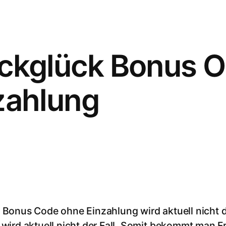
ckglück Bonus 
zahlung
 Bonus Code ohne Einzahlung wird aktuell nicht 
wird aktuell nicht der Fall. Somit bekommt man Fr